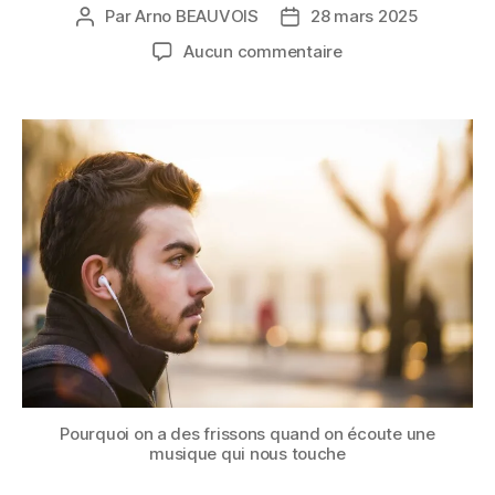
Par
Arno BEAUVOIS
28 mars 2025
Auteur
Date
de
de
sur
Aucun commentaire
l’article
l’article
Pourquoi
on
a
des
frissons
quand
on
écoute
une
musique
qui
nous
touche
?
Pourquoi on a des frissons quand on écoute une
musique qui nous touche