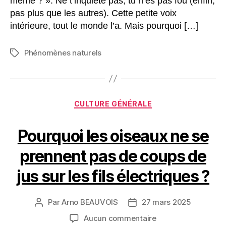
même ? ». Ne t’inquiète pas, tu n’es pas fou (enfin,
pas plus que les autres). Cette petite voix
intérieure, tout le monde l’a. Mais pourquoi […]
Phénomènes naturels
Étiquettes
Catégories
CULTURE GÉNÉRALE
Pourquoi les oiseaux ne se
prennent pas de coups de
jus sur les fils électriques ?
Par
Arno BEAUVOIS
27 mars 2025
Auteur
Date
de
de
sur
Aucun commentaire
l’article
l’article