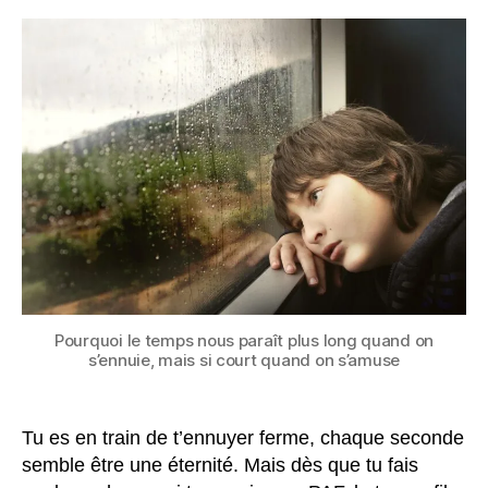
temps
nous
paraît
plus
long
quand
on
s’ennuie,
mais
si
court
quand
on
s’amuse
Pourquoi le temps nous paraît plus long quand on
?
s’ennuie, mais si court quand on s’amuse
Tu es en train de t’ennuyer ferme, chaque seconde
semble être une éternité. Mais dès que tu fais