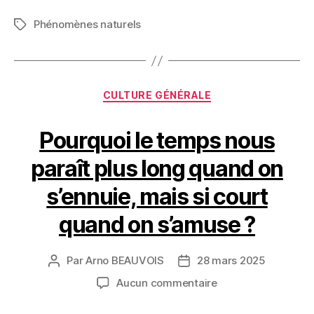
Phénomènes naturels
Étiquettes
Catégories
CULTURE GÉNÉRALE
Pourquoi le temps nous
paraît plus long quand on
s’ennuie, mais si court
quand on s’amuse ?
Par
Arno BEAUVOIS
28 mars 2025
Auteur
Date
de
de
sur
Aucun commentaire
l’article
l’article
Pourquoi
le