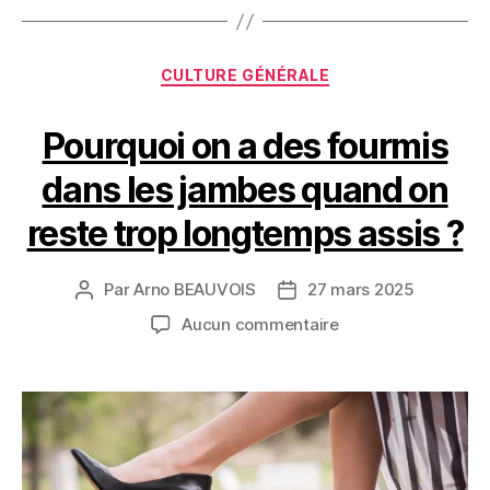
Catégories
CULTURE GÉNÉRALE
Pourquoi on a des fourmis
dans les jambes quand on
reste trop longtemps assis ?
Par
Arno BEAUVOIS
27 mars 2025
Auteur
Date
de
de
sur
Aucun commentaire
l’article
l’article
Pourquoi
on
a
des
fourmis
dans