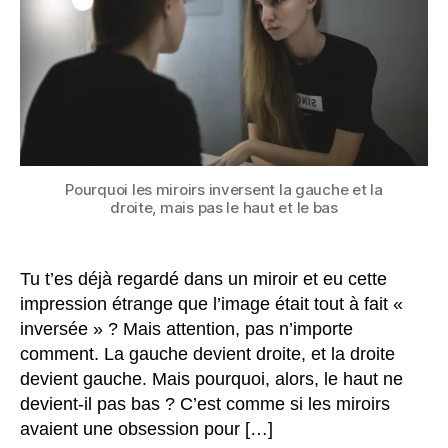
la
droite,
mais
pas
le
haut
et
le
bas
Pourquoi les miroirs inversent la gauche et la
?
droite, mais pas le haut et le bas
Tu t’es déjà regardé dans un miroir et eu cette
impression étrange que l’image était tout à fait «
inversée » ? Mais attention, pas n’importe
comment. La gauche devient droite, et la droite
devient gauche. Mais pourquoi, alors, le haut ne
devient-il pas bas ? C’est comme si les miroirs
avaient une obsession pour […]