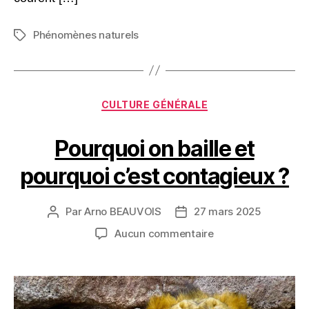
Phénomènes naturels
Étiquettes
Catégories
CULTURE GÉNÉRALE
Pourquoi on baille et
pourquoi c’est contagieux ?
Par
Arno BEAUVOIS
27 mars 2025
Auteur
Date
de
de
sur
Aucun commentaire
l’article
l’article
Pourquoi
on
baille
et
pourquoi