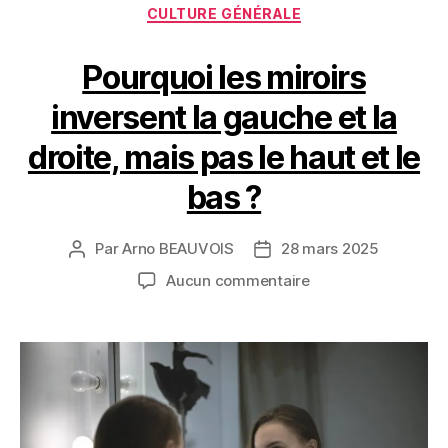
Catégories
CULTURE GÉNÉRALE
Pourquoi les miroirs
inversent la gauche et la
droite, mais pas le haut et le
bas ?
Par
Arno BEAUVOIS
28 mars 2025
Auteur
Date
de
de
sur
Aucun commentaire
l’article
l’article
Pourquoi
les
miroirs
inversent
la
gauche
et