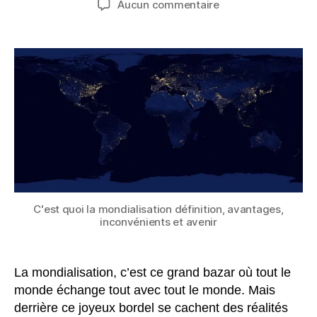
sur
Aucun commentaire
l’article
l’article
C’est
quoi
la
mondialisation
?
définition,
avantages,
inconvénients
et
avenir
C'est quoi la mondialisation définition, avantages,
inconvénients et avenir
La mondialisation, c’est ce grand bazar où tout le
monde échange tout avec tout le monde. Mais
derrière ce joyeux bordel se cachent des réalités