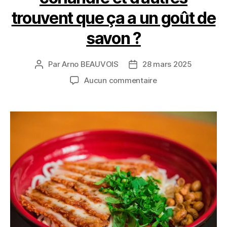
trouvent que ça a un goût de
savon ?
Par
Arno BEAUVOIS
28 mars 2025
Auteur
Date
de
de
sur
Aucun commentaire
l’article
l’article
Pourquoi
certains
aiment
la
coriandre
et
d’autres
trouvent
que
ça
a
un
goût