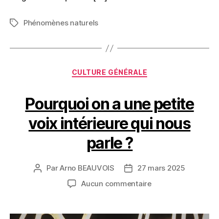
Phénomènes naturels
Étiquettes
Catégories
CULTURE GÉNÉRALE
Pourquoi on a une petite
voix intérieure qui nous
parle ?
Par
Arno BEAUVOIS
27 mars 2025
Auteur
Date
de
de
sur
Aucun commentaire
l’article
l’article
Pourquoi
on
a