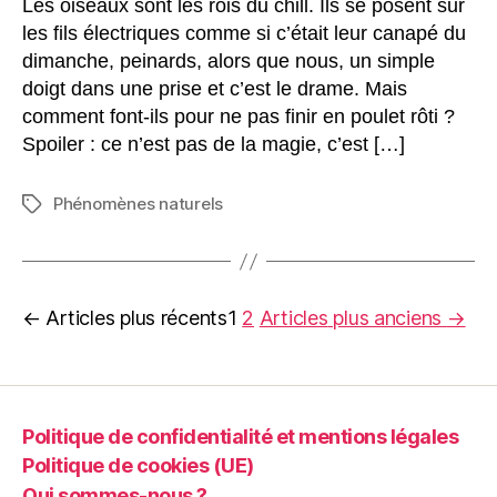
Les oiseaux sont les rois du chill. Ils se posent sur
les fils électriques comme si c’était leur canapé du
dimanche, peinards, alors que nous, un simple
doigt dans une prise et c’est le drame. Mais
comment font-ils pour ne pas finir en poulet rôti ?
Spoiler : ce n’est pas de la magie, c’est […]
Phénomènes naturels
Étiquettes
Pagination
←
Articles
plus récents
1
2
Articles
plus anciens
→
des
publications
Politique de confidentialité et mentions légales
Politique de cookies (UE)
Qui sommes-nous ?