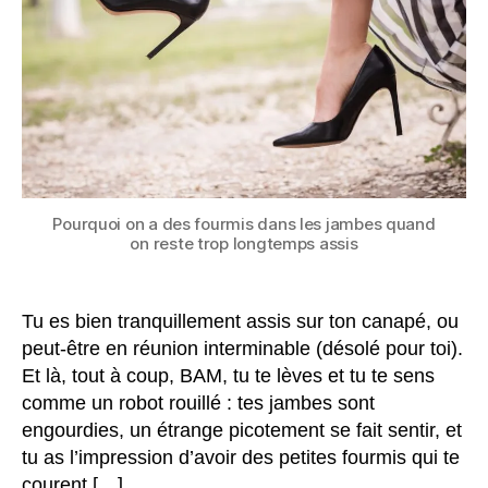
les
jambes
quand
on
reste
trop
longtemps
assis
?
Pourquoi on a des fourmis dans les jambes quand
on reste trop longtemps assis
Tu es bien tranquillement assis sur ton canapé, ou
peut-être en réunion interminable (désolé pour toi).
Et là, tout à coup, BAM, tu te lèves et tu te sens
comme un robot rouillé : tes jambes sont
engourdies, un étrange picotement se fait sentir, et
tu as l’impression d’avoir des petites fourmis qui te
courent […]