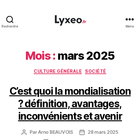
Recherche
Menu
lyxeo.fr
Mois :
mars 2025
Catégories
CULTURE GÉNÉRALE
SOCIÉTÉ
C’est quoi la mondialisation
? définition, avantages,
inconvénients et avenir
Par
Arno BEAUVOIS
28 mars 2025
Auteur
Date
de
de