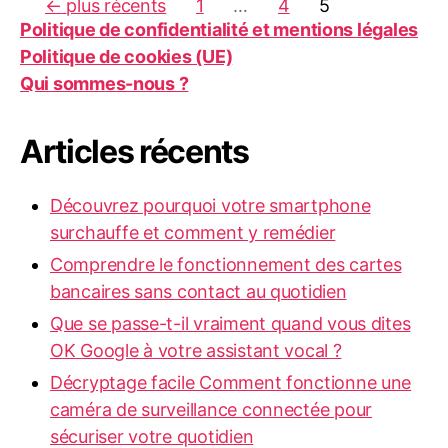
Pagination
←
plus récents
1
…
4
5
Politique de confidentialité et mentions légales
des
Politique de cookies (UE)
Qui sommes-nous ?
publications
Articles récents
Découvrez pourquoi votre smartphone
surchauffe et comment y remédier
Comprendre le fonctionnement des cartes
bancaires sans contact au quotidien
Que se passe-t-il vraiment quand vous dites
OK Google à votre assistant vocal ?
Décryptage facile Comment fonctionne une
caméra de surveillance connectée pour
sécuriser votre quotidien