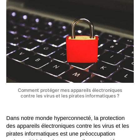
appareils
électroniques
contre
les
virus
et
les
pirates
informatiques
?
Comment protéger mes appareils électroniques
contre les virus et les pirates informatiques ?
Dans notre monde hyperconnecté, la protection
des appareils électroniques contre les virus et les
pirates informatiques est une préoccupation