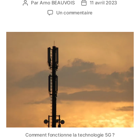
Par
Arno BEAUVOIS
11 avril 2023
Auteur
Date
de
de
sur
Un commentaire
l’article
l’article
Comment
fonctionne
la
technologie
5G
?
Fonctionnement,
avantages
et
risques
Comment fonctionne la technologie 5G ?