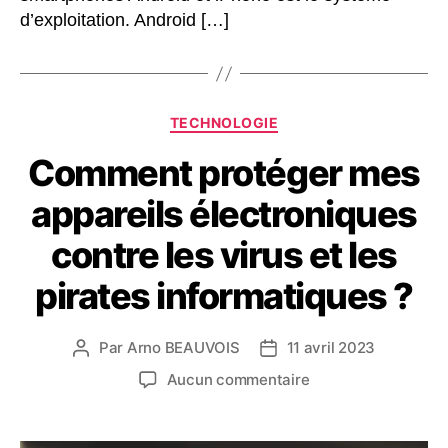
d’exploitation. Android […]
Catégories
TECHNOLOGIE
Comment protéger mes
appareils électroniques
contre les virus et les
pirates informatiques ?
Par
Arno BEAUVOIS
11 avril 2023
Auteur
Date
de
de
sur
Aucun commentaire
l’article
l’article
Comment
protéger
mes