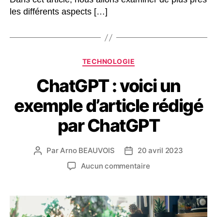
les différents aspects […]
Catégories
TECHNOLOGIE
ChatGPT : voici un
exemple d’article rédigé
par ChatGPT
Par
Arno BEAUVOIS
20 avril 2023
Auteur
Date
de
de
sur
Aucun commentaire
l’article
l’article
ChatGPT
:
voici
un