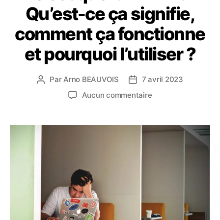
Qu’est-ce ça signifie,
comment ça fonctionne
et pourquoi l’utiliser ?
Par
Arno BEAUVOIS
7 avril 2023
Auteur
Date
de
de
sur
Aucun commentaire
l’article
l’article
C’est
quoi
un
VPN
?
Qu’est-
ce
ça
signifie,
comment
ça