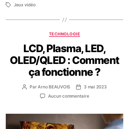
Jeux vidéo
Étiquettes
Catégories
TECHNOLOGIE
LCD, Plasma, LED,
OLED/QLED : Comment
ça fonctionne ?
Par
Arno BEAUVOIS
3 mai 2023
Auteur
Date
de
de
sur
Aucun commentaire
l’article
l’article
LCD,
Plasma,
LED,
OLED/QLED
: