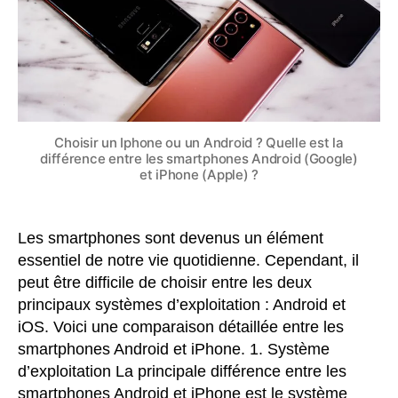
est
la
différence
entre
les
smartphones
Android
(Google)
Choisir un Iphone ou un Android ? Quelle est la
et
différence entre les smartphones Android (Google)
et iPhone (Apple) ?
iPhone
(Apple)
?
Les smartphones sont devenus un élément
essentiel de notre vie quotidienne. Cependant, il
peut être difficile de choisir entre les deux
principaux systèmes d’exploitation : Android et
iOS. Voici une comparaison détaillée entre les
smartphones Android et iPhone. 1. Système
d’exploitation La principale différence entre les
smartphones Android et iPhone est le système