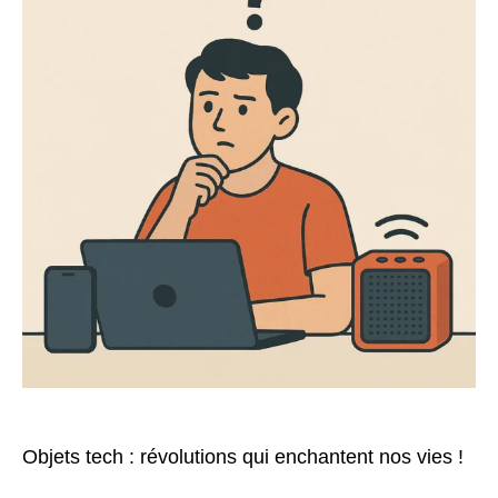
de
notre
quotidien
apparus
en
une
décennie
Objets tech : révolutions qui enchantent nos vies !