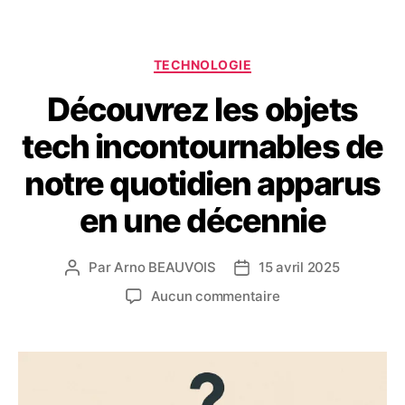
Catégories
TECHNOLOGIE
Découvrez les objets
tech incontournables de
notre quotidien apparus
en une décennie
Par
Arno BEAUVOIS
15 avril 2025
Auteur
Date
de
de
sur
Aucun commentaire
l’article
l’article
Découvrez
les
objets
tech
incontournables