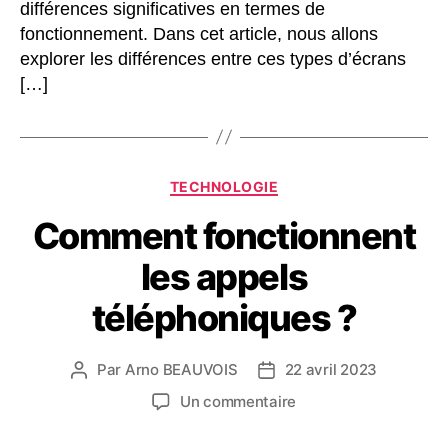
différences significatives en termes de
fonctionnement. Dans cet article, nous allons
explorer les différences entre ces types d’écrans
[…]
Catégories
TECHNOLOGIE
Comment fonctionnent
les appels
téléphoniques ?
Par
Arno BEAUVOIS
22 avril 2023
Auteur
Date
de
de
sur
Un commentaire
l’article
l’article
Comment
fonctionnent