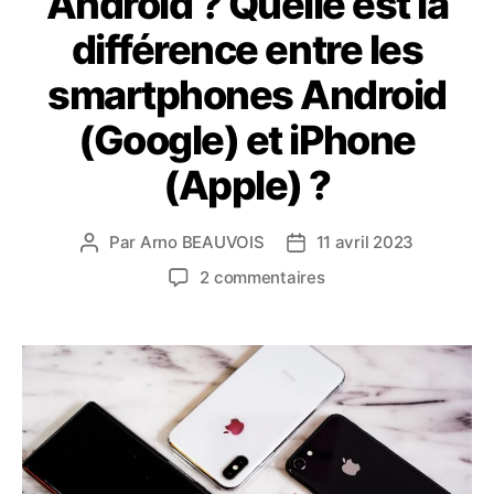
Android ? Quelle est la
différence entre les
smartphones Android
(Google) et iPhone
(Apple) ?
Par
Arno BEAUVOIS
11 avril 2023
Auteur
Date
de
de
sur
2 commentaires
l’article
l’article
Choisir
un
Iphone
ou
un
Android
?
Quelle