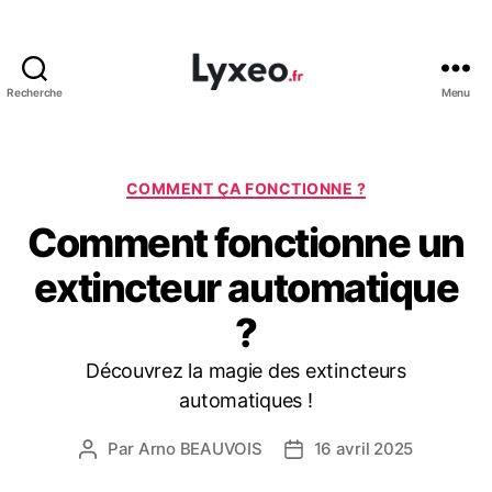
Recherche
Menu
lyxeo.fr
Catégories
COMMENT ÇA FONCTIONNE ?
Comment fonctionne un
extincteur automatique
?
Découvrez la magie des extincteurs
automatiques !
Par
Arno BEAUVOIS
16 avril 2025
Auteur
Date
de
de