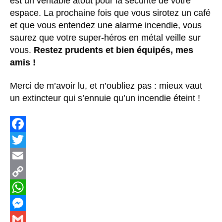
est un véritable atout pour la sécurité de votre
espace. La prochaine fois que vous sirotez un café
et que vous entendez une alarme incendie, vous
saurez que votre super-héros en métal veille sur
vous.
Restez prudents et bien équipés, mes
amis !
Merci de m’avoir lu, et n’oubliez pas : mieux vaut
un extincteur qui s’ennuie qu’un incendie éteint !
F
a
T
c
w
E
e
i
m
C
b
t
a
o
W
o
t
i
p
h
M