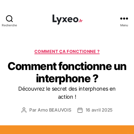
Recherche
Menu
lyxeo.fr
Catégories
COMMENT ÇA FONCTIONNE ?
Comment fonctionne un
interphone ?
Découvrez le secret des interphones en
action !
Par
Arno BEAUVOIS
16 avril 2025
Auteur
Date
de
de
l’article
l’article