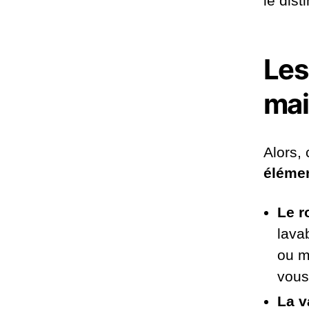
le dis
Les
mai
Alors,
éléme
Le r
lava
ou m
vous
La 