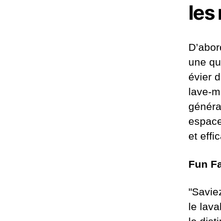
les
D’abor
une que
évier d
lave-m
général
espace
et eff
Fun Fa
"Savie
le lava