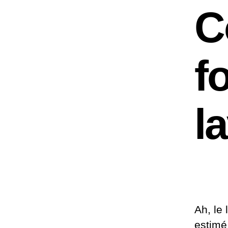
C
f
l
Ah, le
estimé 