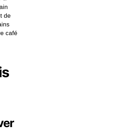
ain
t de
ains
re café
is
ver