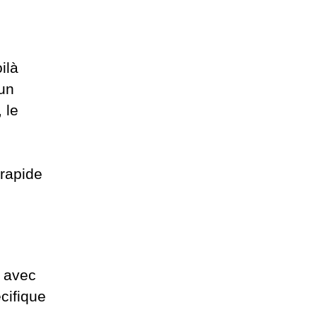
ilà
 un
 le
 rapide
u avec
écifique