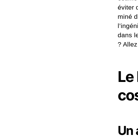
éviter
miné d
l’ingé
dans le
? Allez,
Le 
co
Un 