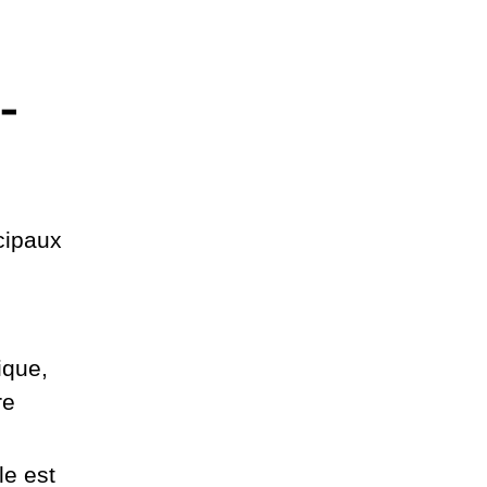
-
cipaux
ique,
re
le est