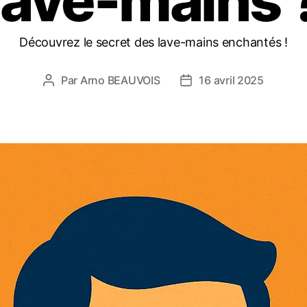
lave-mains 
Découvrez le secret des lave-mains enchantés !
Par
Arno BEAUVOIS
16 avril 2025
Auteur
Date
de
de
l’article
l’article