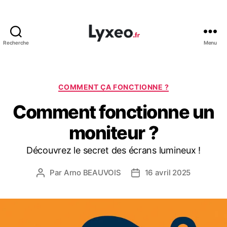
Recherche
Menu
lyxeo.fr
Catégories
COMMENT ÇA FONCTIONNE ?
Comment fonctionne un
moniteur ?
Découvrez le secret des écrans lumineux !
Par
Arno BEAUVOIS
16 avril 2025
Auteur
Date
de
de
l’article
l’article