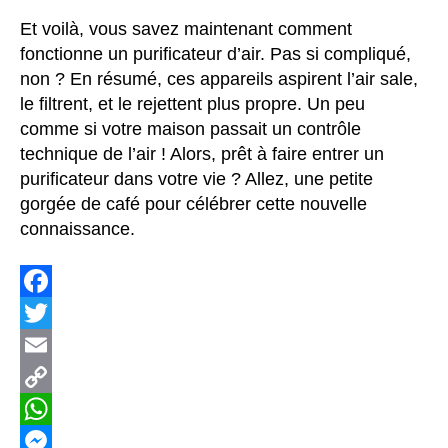
Et voilà, vous savez maintenant comment
fonctionne un purificateur d’air. Pas si compliqué,
non ? En résumé, ces appareils aspirent l’air sale,
le filtrent, et le rejettent plus propre. Un peu
comme si votre maison passait un contrôle
technique de l’air ! Alors, prêt à faire entrer un
purificateur dans votre vie ? Allez, une petite
gorgée de café pour célébrer cette nouvelle
connaissance.
F
a
T
c
w
E
e
i
m
C
b
t
a
o
W