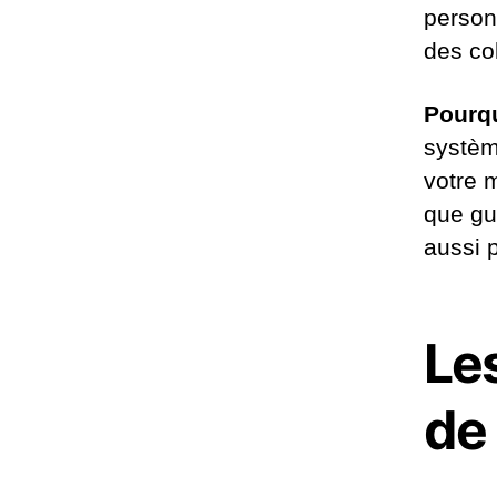
person
des co
Pourqu
systèm
votre m
que gué
aussi 
Le
de 