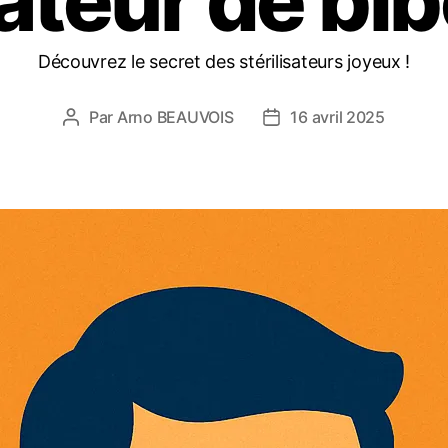
sateur de bi
Découvrez le secret des stérilisateurs joyeux !
Par
Arno BEAUVOIS
16 avril 2025
Auteur
Date
de
de
l’article
l’article