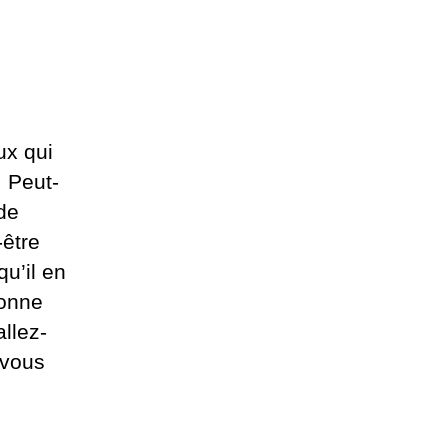
ux qui
! Peut-
de
-être
u’il en
ionne
llez-
 vous