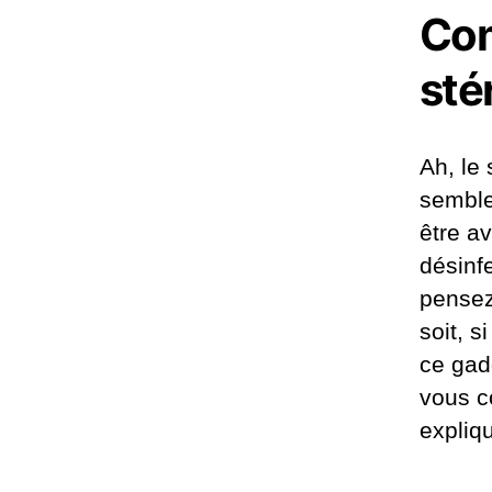
Com
sté
Ah, le 
semble 
être a
désinf
pensez
soit, 
ce gad
vous c
expliqu