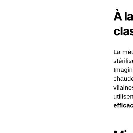
À l
cla
La mét
stérili
Imagin
chaude 
vilaine
utilise
effica