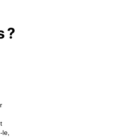
s ?
r
t
-le,