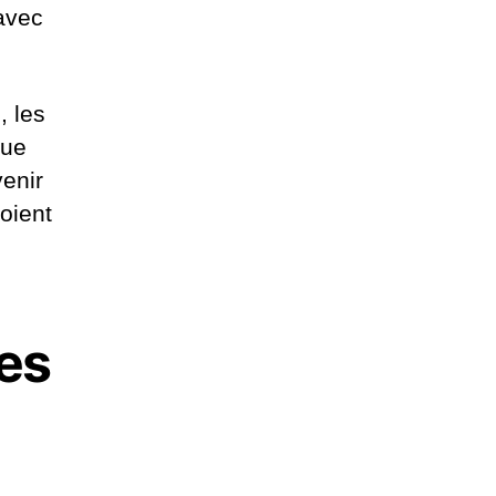
avec
, les
que
venir
soient
es