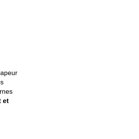
vapeur
es
ernes
 et