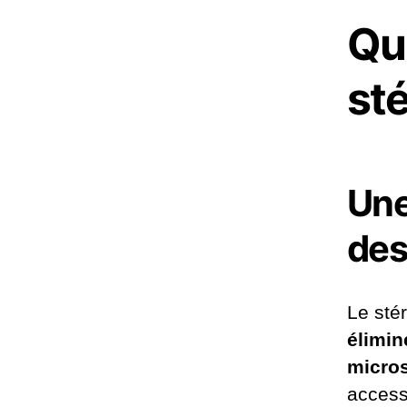
Qu
sté
Une
des
Le sté
élimin
micro
access