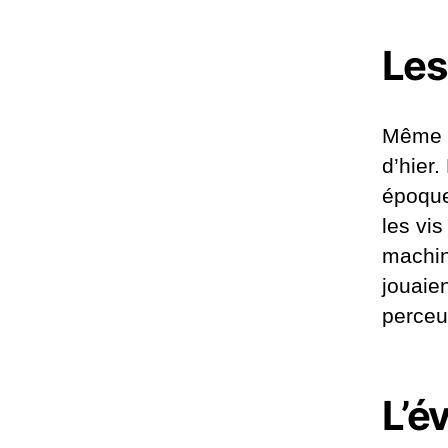
Les
Même s
d’hier
époque,
les vi
machin
jouaien
perceu
L’é