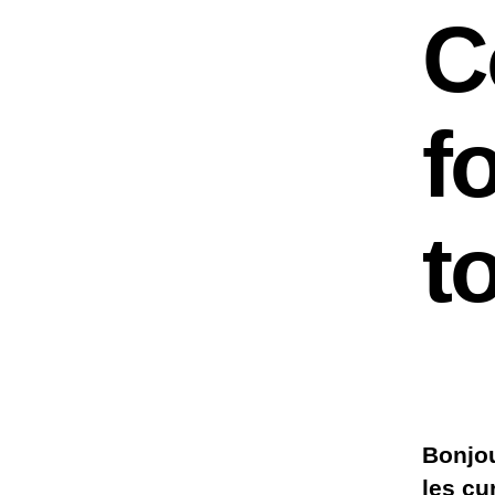
C
f
t
Bonjou
les cu