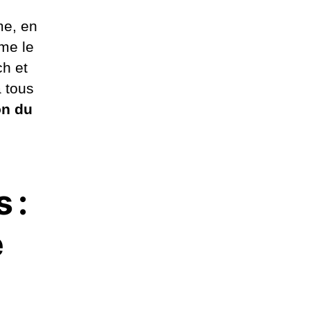
me, en
mme le
ch et
à tous
on du
 :
e