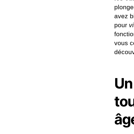
plonge
avez bi
pour
v
fonctio
vous c
découvr
Un 
tou
âg