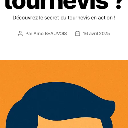
tournevis ?
Découvrez le secret du tournevis en action !
Par
Arno BEAUVOIS
16 avril 2025
Auteur
Date
de
de
l’article
l’article