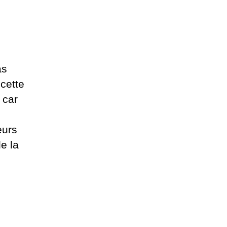
as
cette
 car
eurs
e la