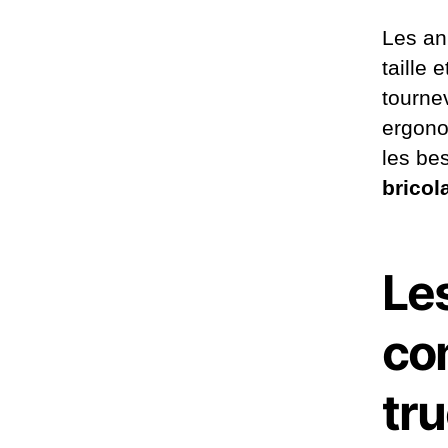
Les an
taille
tourne
ergonom
les be
bricol
Les
co
tru