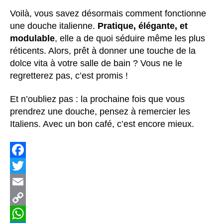
Voilà, vous savez désormais comment fonctionne
une douche italienne.
Pratique, élégante, et
modulable
, elle a de quoi séduire même les plus
réticents. Alors, prêt à donner une touche de la
dolce vita à votre salle de bain ? Vous ne le
regretterez pas, c’est promis !
Et n’oubliez pas : la prochaine fois que vous
prendrez une douche, pensez à remercier les
Italiens. Avec un bon café, c’est encore mieux.
F
a
T
c
w
E
e
i
m
C