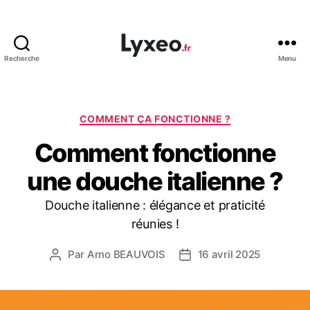
Recherche
Menu
lyxeo.fr
Catégories
COMMENT ÇA FONCTIONNE ?
Comment fonctionne
une douche italienne ?
Douche italienne : élégance et praticité
réunies !
Par
Arno BEAUVOIS
16 avril 2025
Auteur
Date
de
de
l’article
l’article