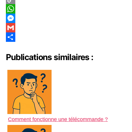
e
i
m
C
b
t
a
o
W
o
t
i
p
h
M
o
e
l
y
a
e
G
k
r
L
t
s
m
S
Publications similaires :
i
s
s
a
h
n
A
e
i
a
k
p
n
l
r
p
g
e
e
r
Comment fonctionne une télécommande ?