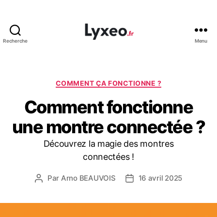
Recherche
Menu
lyxeo.fr
Catégories
COMMENT ÇA FONCTIONNE ?
Comment fonctionne
une montre connectée ?
Découvrez la magie des montres
connectées !
Par
Arno BEAUVOIS
16 avril 2025
Auteur
Date
de
de
l’article
l’article