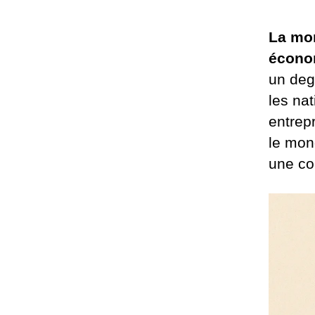
La mon
économ
un deg
les na
entrepr
le mon
une co