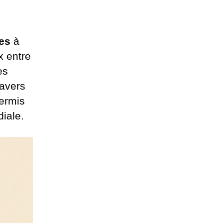
es
à
 entre
es
ravers
ermis
iale.