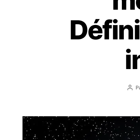
mo
Défini
i
P
Aut
de
l’art