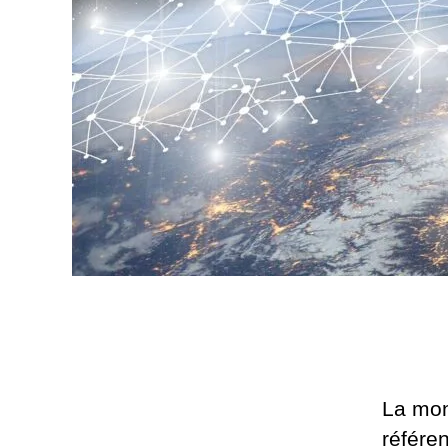
La mon
référe