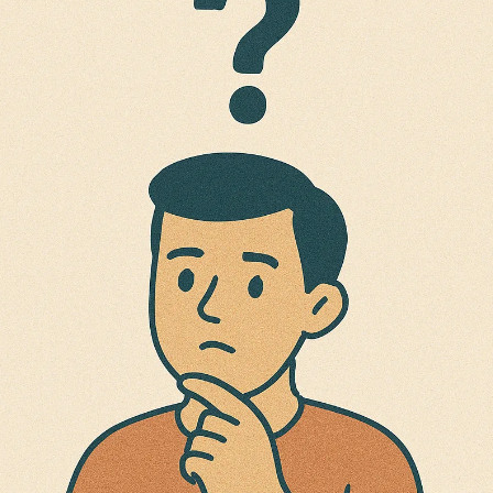
Découvrez
pourquoi votre
smartphone
surchauffe et
comment y
remédier