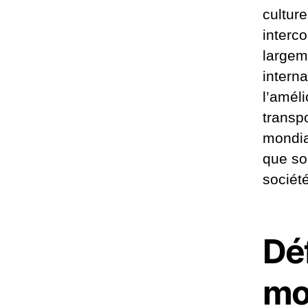
cultur
interc
largem
interna
l’amél
transpo
mondia
que son
sociét
Déf
mo