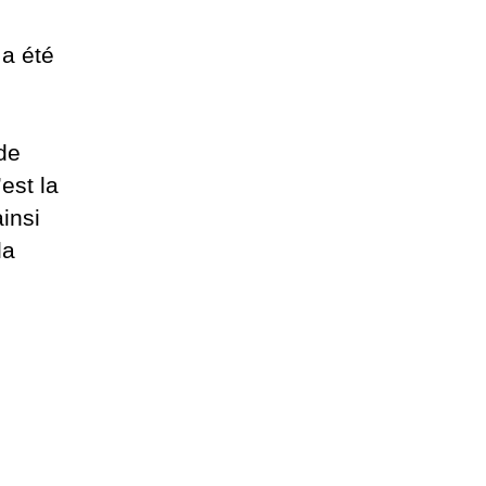
a été
de
est la
insi
la