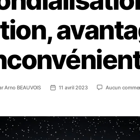
ndialisatio
tion, avant
nconvénien
ar
Arno BEAUVOIS
11 avril 2023
Aucun commen
eur
Date
de
icle
l’article