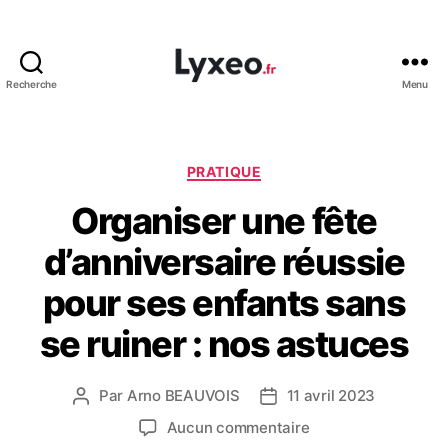
Recherche
Menu
lyxeo.fr
Catégories
PRATIQUE
Organiser une fête
d’anniversaire réussie
pour ses enfants sans
se ruiner : nos astuces
Par
Arno BEAUVOIS
11 avril 2023
Auteur
Date
de
de
sur
Aucun commentaire
l’article
l’article