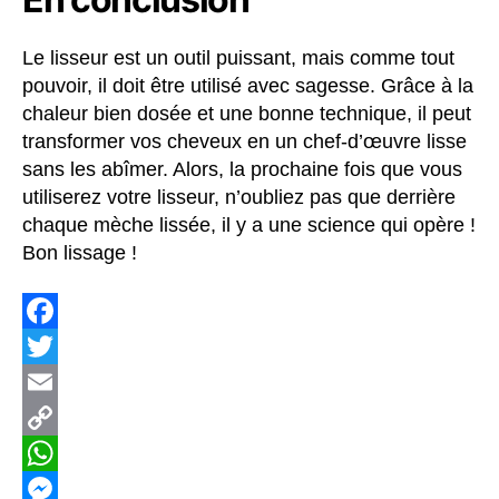
Le lisseur est un outil puissant, mais comme tout
pouvoir, il doit être utilisé avec sagesse. Grâce à la
chaleur bien dosée et une bonne technique, il peut
transformer vos cheveux en un chef-d’œuvre lisse
sans les abîmer. Alors, la prochaine fois que vous
utiliserez votre lisseur, n’oubliez pas que derrière
chaque mèche lissée, il y a une science qui opère !
Bon lissage !
F
a
T
c
w
E
e
i
m
C
b
t
a
o
W