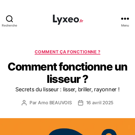
Recherche
Menu
lyxeo.fr
Catégories
COMMENT ÇA FONCTIONNE ?
Comment fonctionne un
lisseur ?
Secrets du lisseur : lisser, briller, rayonner !
Par
Arno BEAUVOIS
16 avril 2025
Auteur
Date
de
de
l’article
l’article