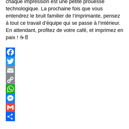
chaque impression est une petite prouesse
technologique. La prochaine fois que vous
entendrez le bruit familier de l’imprimante, pensez
à tout ce travail d’équipe qui se passe à l’intérieur.
En attendant, profitez de votre café, et imprimez en
paix ! ☕️📄
F
a
T
c
w
E
e
i
m
C
b
t
a
o
W
o
t
i
p
h
M
o
e
l
y
a
e
G
k
r
L
t
s
m
S