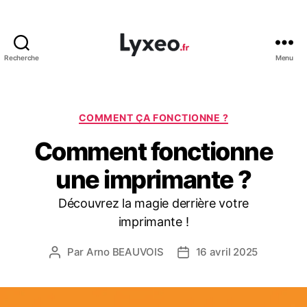
Recherche
Menu
lyxeo.fr
Catégories
COMMENT ÇA FONCTIONNE ?
Comment fonctionne
une imprimante ?
Découvrez la magie derrière votre
imprimante !
Par
Arno BEAUVOIS
16 avril 2025
Auteur
Date
de
de
l’article
l’article