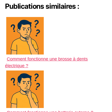
Publications similaires :
i
s
s
a
h
n
A
e
i
a
k
p
n
l
r
p
g
e
e
r
Comment fonctionne une brosse à dents
électrique ?