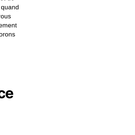
t quand
vous
sement
lorons
ce