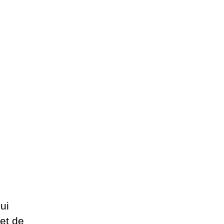
ui
et de