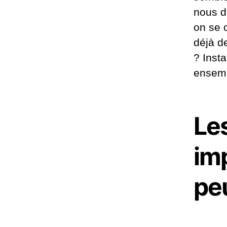
nous d
on se 
déjà d
? Inst
ensemb
Le
im
pe