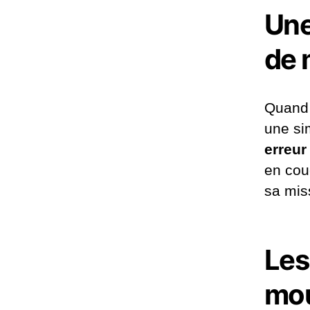
Une
de 
Quand 
une si
erreur 
en cou
sa miss
Les
mou