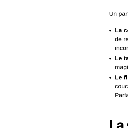
Un pan
La c
de r
inco
Le t
magi
Le f
couc
Parf
La 