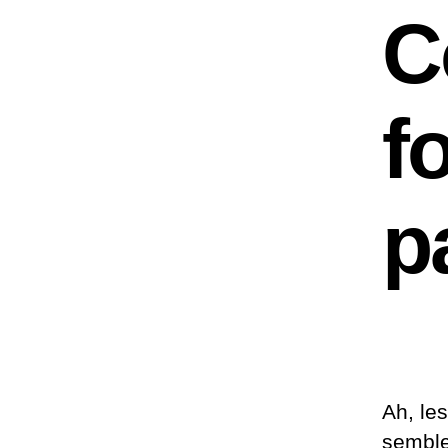
C
f
p
Ah, le
semble