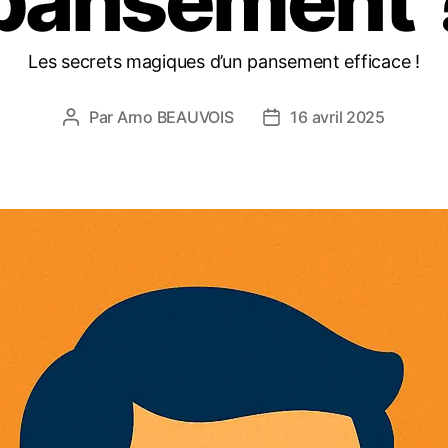
pansement 
Les secrets magiques d’un pansement efficace !
Par
Arno BEAUVOIS
16 avril 2025
Auteur
Date
de
de
l’article
l’article