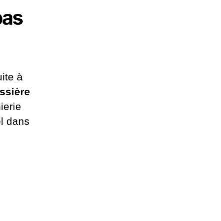
pas
ite à
ssière
ierie
l dans