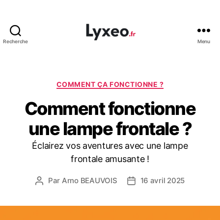
Recherche
Menu
lyxeo.fr
Catégories
COMMENT ÇA FONCTIONNE ?
Comment fonctionne
une lampe frontale ?
Éclairez vos aventures avec une lampe
frontale amusante !
Par
Arno BEAUVOIS
16 avril 2025
Auteur
Date
de
de
l’article
l’article