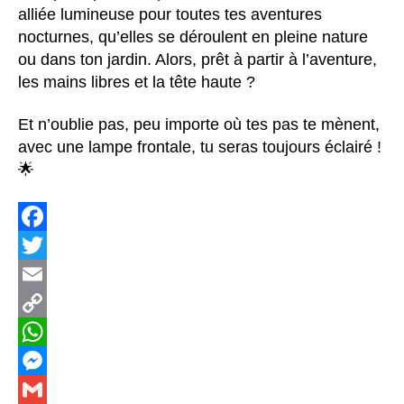
alliée lumineuse pour toutes tes aventures
nocturnes, qu’elles se déroulent en pleine nature
ou dans ton jardin. Alors, prêt à partir à l’aventure,
les mains libres et la tête haute ?
Et n’oublie pas, peu importe où tes pas te mènent,
avec une lampe frontale, tu seras toujours éclairé !
🌟
F
a
T
c
w
E
e
i
m
C
b
t
a
o
W
o
t
i
p
h
M