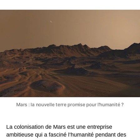
Colonisation
de
Mars
:
à
quoi
ça
pourrait
ressembler
dans
200
ans
?
Mars : la nouvelle terre promise pour l'humanité ?
La colonisation de Mars est une entreprise
ambitieuse qui a fasciné l’humanité pendant des