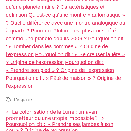
qu’une planète naine ? Caractéristiques et
définition
Qu’est-ce qu’une montre « automatique »
? Quelle différence avec une montre analogique ou
à quartz ?
Pourquoi Pluton n’est plus considéré
comme une planète depuis 2006 ?
Pourquoi on dit
: « Tomber dans les pommes » ? Origine de
l’expression
Pourquoi on dit : « Se creuser la tête »
? Origine de l’expression
Pourquoi on dit :
« Prendre son pied » ? Origine de l’expression
Pourquoi on dit : « Pâté de maison » ? Origine de
l’expression
L'espace
Étiquettes
←
La colonisation de la Lune : un avenir
prometteur ou une utopie impossible ?
→
Pourquoi on dit : « Prendre ses jambes à son
cou » ? Origine de l’expression