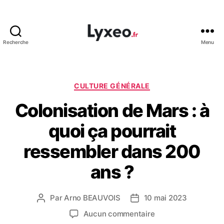
Recherche
Menu
lyxeo.fr
Catégories
CULTURE GÉNÉRALE
Colonisation de Mars : à
quoi ça pourrait
ressembler dans 200
ans ?
Par
Arno BEAUVOIS
10 mai 2023
Auteur
Date
de
de
sur
Aucun commentaire
l’article
l’article