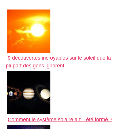
n
A
e
i
a
k
p
n
l
r
p
g
e
e
r
9 découvertes incroyables sur le soleil que la
plupart des gens ignorent
Comment le système solaire a-t-il été formé ?