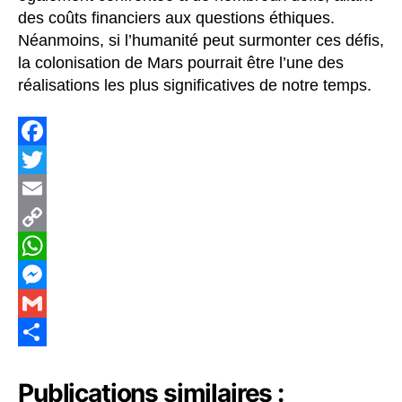
des coûts financiers aux questions éthiques.
Néanmoins, si l’humanité peut surmonter ces défis,
la colonisation de Mars pourrait être l’une des
réalisations les plus significatives de notre temps.
F
a
T
c
w
E
e
i
m
C
b
t
a
o
W
o
t
i
p
h
M
o
e
l
y
a
e
G
k
r
L
t
s
m
S
Publications similaires :
i
s
s
a
h