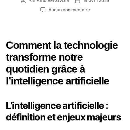
Par
Arno BEAUVOIS
14 avril 2025
Auteur
Date
de
de
sur
Aucun commentaire
l’article
l’article
Comment
la
technologie
transforme
notre
Comment la technologie
quotidien
transforme notre
grâce
à
quotidien grâce à
l’intelligence
artificielle
l’intelligence artificielle
L’intelligence artificielle :
définition et enjeux majeurs