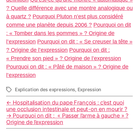
? Quelle différence avec une montre analogique ou
à quartz ?
Pourquoi Pluton n’est plus considéré
comme une planète depuis 2006 ?
Pourquoi on dit
: « Tomber dans les pommes » ? Origine de
l’expression
Pourquoi on dit : « Se creuser la tête »
? Origine de l’expression
Pourquoi on dit :
« Prendre son pied » ? Origine de l’expression
Pourquoi on dit : « Pâté de maison » ? Origine de
l’expression
Explication des expressions
,
Expression
Étiquettes
←
Hospitalisation du pape François : c’est quoi
une occlusion intestinale et peut-on en mourir ?
→
Pourquoi on dit : « Passer l’arme à gauche » ?
Origine de l’expression