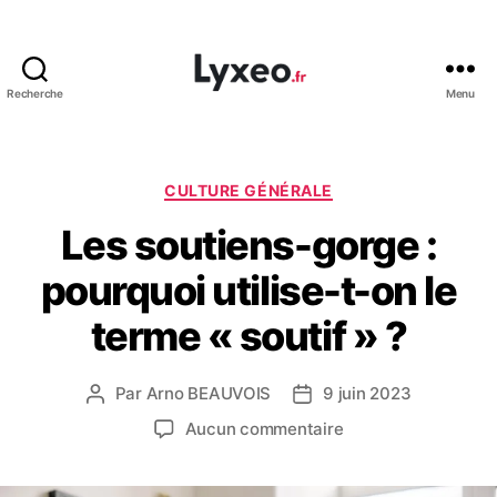
Recherche
Menu
lyxeo.fr
Catégories
CULTURE GÉNÉRALE
Les soutiens-gorge :
pourquoi utilise-t-on le
terme « soutif » ?
Par
Arno BEAUVOIS
9 juin 2023
Auteur
Date
de
de
sur
Aucun commentaire
l’article
l’article
Les
soutiens-