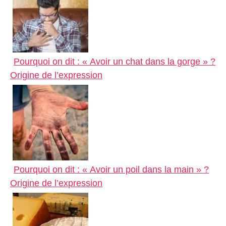
p
g
e
e
r
Pourquoi on dit : « Avoir un chat dans la gorge » ?
Origine de l’expression
Pourquoi on dit : « Avoir un poil dans la main » ?
Origine de l’expression