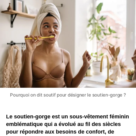
gorge
:
pourquoi
utilise-
t-
on
le
terme
« soutif »
?
Pourquoi on dit soutif pour désigner le soutien-gorge ?
Le soutien-gorge est un sous-vêtement féminin
emblématique qui a évolué au fil des siècles
pour répondre aux besoins de confort, de