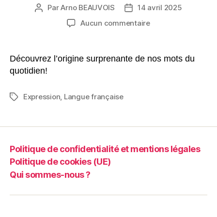
Par
Arno BEAUVOIS
14 avril 2025
Auteur
Date
de
de
sur
Aucun commentaire
l’article
l’article
Les
secrets
fascinants
Découvrez l’origine surprenante de nos mots du
de
quotidien!
l’origine
des
Expression
,
Langue française
Étiquettes
mots
courants
dans
notre
quotidien
Politique de confidentialité et mentions légales
Politique de cookies (UE)
Qui sommes-nous ?