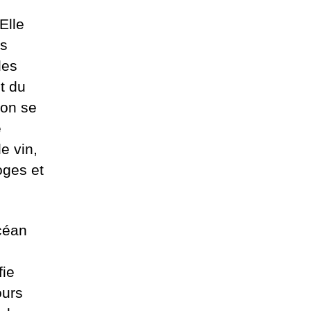
Elle
ns
des
t du
’on se
e
e vin,
oges et
océan
fie
ours