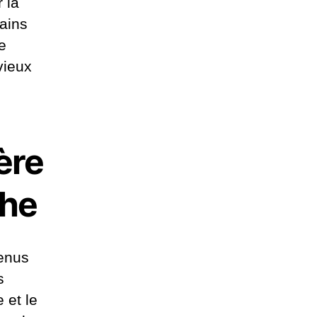
 la
ains
e
vieux
ère
che
venus
s
 et le