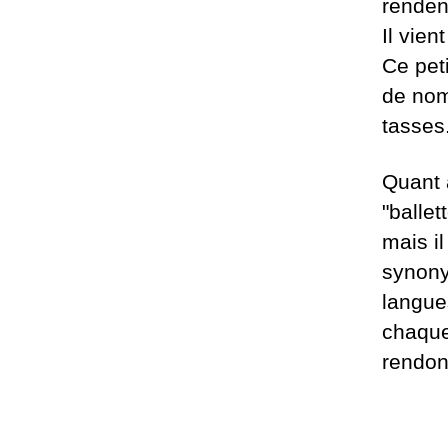
renden
Il vien
Ce peti
de nom
tasses
Quant a
"ballet
mais i
synony
langue
chaque
rendon