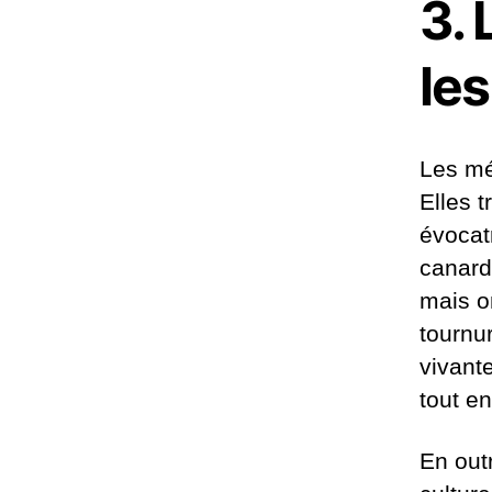
3.
le
Les mé
Elles 
évocatr
canard
mais o
tournu
vivant
tout e
En out