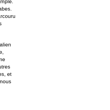
emple.
rabes.
arcouru
s
talien
e,
mme
utres
s, et
 nous