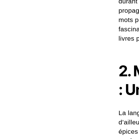
durant 
propag
mots p
fascin
livres
2. 
: U
La lan
d’aill
épices 