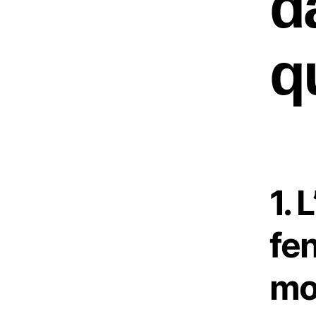
d
q
1. 
fen
mo