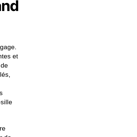
and
ngage.
tes et
 de
lés,
s
sille
re