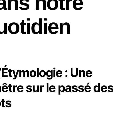
ans notre
uotidien
L’Étymologie : Une
être sur le passé de
ts