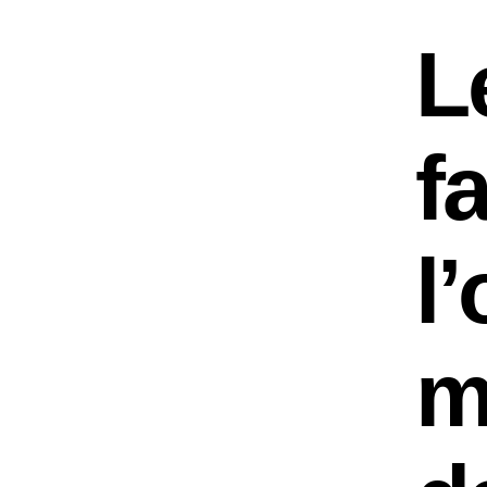
L
f
l
m