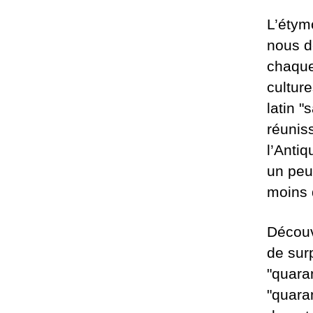
L’étym
nous d
chaque 
cultur
latin "
réunis
l’Antiq
un peu
moins 
Découv
de sur
"quaran
"quaran