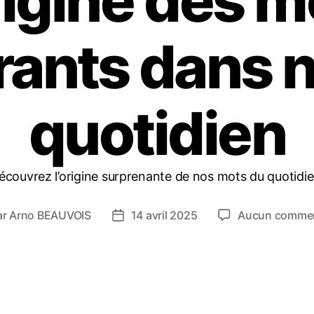
origine des m
rants dans n
quotidien
écouvrez l’origine surprenante de nos mots du quotidie
ar
Arno BEAUVOIS
14 avril 2025
Aucun commen
ur
Date
de
icle
l’article