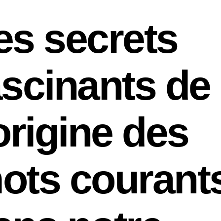
es secrets
ascinants de
’origine des
ots courant