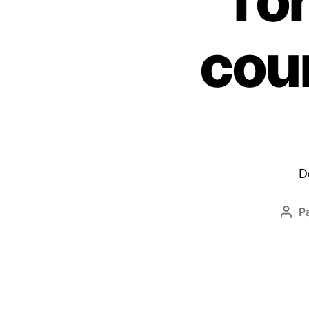
l’
cou
D
P
Aute
de
l’art